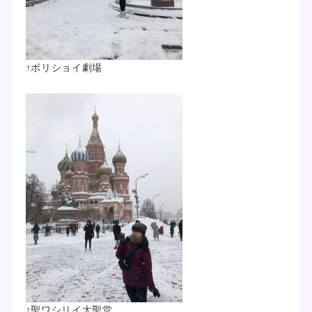
↑ボリショイ劇場
↑聖ワシリイ大聖堂