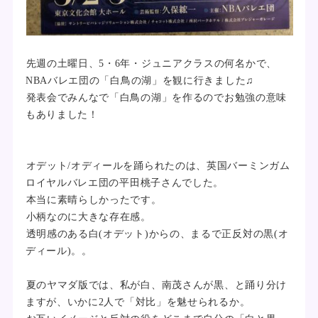
先週の土曜日、5・6年・ジュニアクラスの何名かで、
NBAバレエ団の「白鳥の湖」を観に行きました♫
発表会でみんなで「白鳥の湖」を作るのでお勉強の意味
もありました！
オデット/オディールを踊られたのは、英国バーミンガム
ロイヤルバレエ団の平田桃子さんでした。
本当に素晴らしかったです。
小柄なのに大きな存在感。
透明感のある白(オデット)からの、まるで正反対の黒(オ
ディール)。。
夏のヤマダ版では、私が白、南茂さんが黒、と踊り分け
ますが、いかに2人で「対比」を魅せられるか。