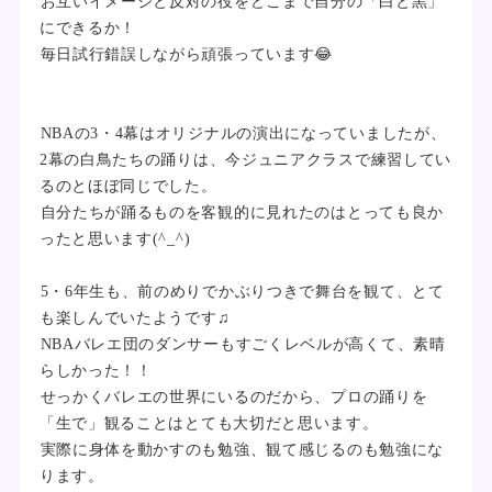
お互いイメージと反対の役をどこまで自分の「白と黒」
にできるか！
毎日試行錯誤しながら頑張っています😂
NBAの3・4幕はオリジナルの演出になっていましたが、
2幕の白鳥たちの踊りは、今ジュニアクラスで練習してい
るのとほぼ同じでした。
自分たちが踊るものを客観的に見れたのはとっても良か
ったと思います(^_^)
5・6年生も、前のめりでかぶりつきで舞台を観て、とて
も楽しんでいたようです♫
NBAバレエ団のダンサーもすごくレベルが高くて、素晴
らしかった！！
せっかくバレエの世界にいるのだから、プロの踊りを
「生で」観ることはとても大切だと思います。
実際に身体を動かすのも勉強、観て感じるのも勉強にな
ります。